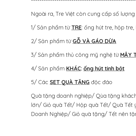
-------------------------------------------------
Ngoài ra, Tre Việt còn cung cấp số lượn
1/ Sản phẩm từ
TRE
: ống hút tre, hộp tre, 
2/ Sản phẩm từ
GỖ VÀ GÁO DỪA
3/ Sản phẩm thủ công mỹ nghệ từ
MÂY T
4/ Sản phẩm
KHÁC
:
ống hút tinh bột
5/ Các
SET QUÀ TẶNG
độc đáo
Quà tặng doanh nghiệp/ Qùa tặng khách 
lớn/ Giỏ quà Tết/ Hộp quà Tết/ Quà Tết
Doanh Nghiệp/ Giỏ quà tặng/ Tết nên tặ