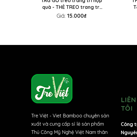
TAG GỖ treo trang trí hộp
TH
quà - THẺ TREO trang trí
T
Tết, treo mai đào
Giá:
15.000₫
LIÊN
TÔI
Tre Việt - Viet Bamboo chuyên sản
xuất và cung cấp sỉ lẻ sản phẩm
Công t
Thủ Công Mỹ Nghệ Việt Nam thân
Nguyê