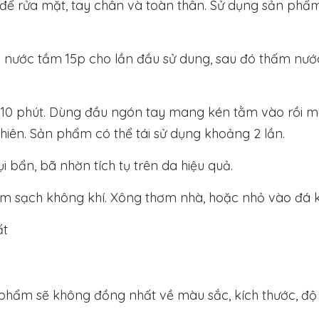
g để rửa mặt, tay chân và toàn thân. Sử dụng sản ph
ước tầm 15p cho lần đầu sử dung, sau đó thấm nước.
0 phút. Dùng đầu ngón tay mang kén tằm vào rồi ma
hiên. Sản phẩm có thể tái sử dụng khoảng 2 lần.
 bẩn, bã nhờn tích tụ trên da hiệu quả.
àm sạch không khí. Xông thơm nhà, hoặc nhỏ vào đá 
ất
n phẩm sẽ không đồng nhất về màu sắc, kích thước, đ