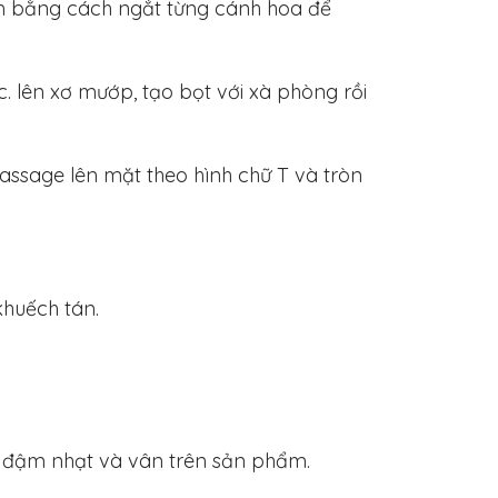
ẩm bằng cách ngắt từng cánh hoa để
 lên xơ mướp, tạo bọt với xà phòng rồi
ssage lên mặt theo hình chữ T và tròn
khuếch tán.
ộ đậm nhạt và vân trên sản phẩm.