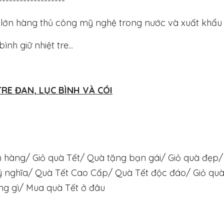
-------------------
g lớn hàng thủ công mỹ nghệ trong nước và xuất khẩu
bình giữ nhiệt tre...
RE ĐAN, LỤC BÌNH VÀ CÓI
hàng/ Giỏ quà Tết/ Quà tặng bạn gái/ Giỏ quà đẹp/
 ý nghĩa/ Quà Tết Cao Cấp/ Quà Tết độc đáo/ Giỏ qu
ng gì/ Mua quà Tết ở đâu