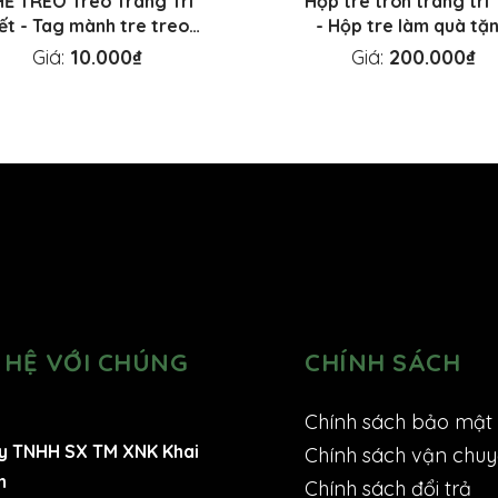
Ẻ TREO Treo Trang Trí
Hộp tre tròn trang trí 
ết - Tag mành tre treo
- Hộp tre làm quà tặ
mai đào
sang trọng
Giá:
10.000₫
Giá:
200.000₫
 HỆ VỚI CHÚNG
CHÍNH SÁCH
Chính sách bảo mật
y TNHH SX TM XNK Khai
Chính sách vận chu
n
Chính sách đổi trả