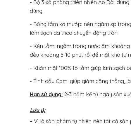
- Bộ 3 xà phòng thiên nhiên Áo Dài: dùn
dùng.
- Bông tắm xơ mướp: nên ngâm sp trong n
làm sạch da theo chuyển động tròn.
- Kén tằm: ngâm trong nước ấm khoảng 1
đều khoảng 5-10 phút rồi để mặt khô tự n
- Khăn mặt 100% tơ tằm giúp làm sạch bụi
- Tinh dầu Cam: giúp giảm căng thẳng, l
Hạn sử dụng:
2-3 năm kể từ ngày sản xu
Lưu ý:
– Vì là sản phẩm tự nhiên nên tất cả sả