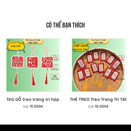
CÓ THỂ BẠN THÍCH
TAG GỖ treo trang trí hộp
THẺ TREO Treo Trang Trí Tết
quà - THẺ TREO trang trí
- Tag mành tre treo mai
Giá:
15.000₫
Giá:
10.000₫
Tết, treo mai đào
đào