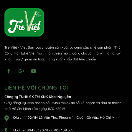
Tre Việt - Viet Bamboo chuyên sản xuất và cung cấp sỉ lẻ sản phẩm Thủ
Công Mỹ Nghệ Việt Nam thân thiện môi trường cho cá nhân/ nhà hàng/
khách sạn/ quán ăn hoặc hàng xuất khẩu đạt tiêu chuẩn
LIÊN HỆ VỚI CHÚNG TÔI
Công ty TNHH SX TM XNK Khai Nguyên
Giấy đăng ký kinh doanh số 0315475423 do sở kế hoạch và đầu tư thành
phố Hồ Chí Minh cấp ngày 11/01/2019
Địa chỉ:
102/114 Lê Văn Thọ, Phường 11, Quận Gò Vấp, Hồ Chí Minh
Hotline:
0945832079
-
0908 108 575