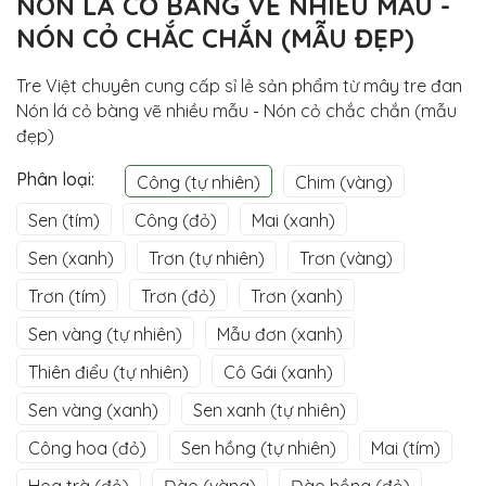
NÓN LÁ CỎ BÀNG VẼ NHIỀU MẪU -
NÓN CỎ CHẮC CHẮN (MẪU ĐẸP)
Tre Việt chuyên cung cấp sỉ lẻ sản phẩm từ mây tre đan
Nón lá cỏ bàng vẽ nhiều mẫu - Nón cỏ chắc chắn (mẫu
đẹp)
Phân loại:
Công (tự nhiên)
Chim (vàng)
Sen (tím)
Công (đỏ)
Mai (xanh)
Sen (xanh)
Trơn (tự nhiên)
Trơn (vàng)
Trơn (tím)
Trơn (đỏ)
Trơn (xanh)
Sen vàng (tự nhiên)
Mẫu đơn (xanh)
Thiên điểu (tự nhiên)
Cô Gái (xanh)
Sen vàng (xanh)
Sen xanh (tự nhiên)
Công hoa (đỏ)
Sen hồng (tự nhiên)
Mai (tím)