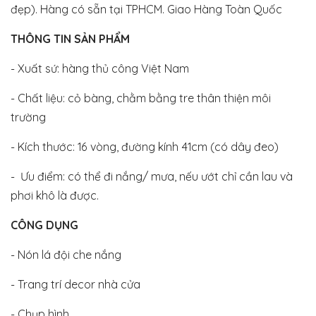
đẹp). Hàng có sẵn tại TPHCM. Giao Hàng Toàn Quốc
THÔNG TIN SẢN PHẨM
- Xuất sứ: hàng thủ công Việt Nam
- Chất liệu: cỏ bàng, chằm bằng tre thân thiện môi
trường
- Kích thước: 16 vòng, đường kính 41cm (có dây đeo)
- Ưu điểm: có thể đi nắng/ mưa, nếu ướt chỉ cần lau và
phơi khô là được.
CÔNG DỤNG
- Nón lá đội che nắng
- Trang trí decor nhà cửa
- Chụp hình