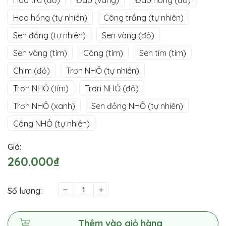
Hoa trà (đỏ)
Đào (vàng)
Đào hồng (đỏ)
Hoa hồng (tự nhiên)
Công trắng (tự nhiên)
Sen đồng (tự nhiên)
Sen vàng (đỏ)
Sen vàng (tím)
Công (tím)
Sen tím (tím)
Chim (đỏ)
Trơn NHỎ (tự nhiên)
Trơn NHỎ (tím)
Trơn NHỎ (đỏ)
Trơn NHỎ (xanh)
Sen đồng NHỎ (tự nhiên)
Công NHỎ (tự nhiên)
Giá:
260.000₫
Số lượng:
Thêm vào giỏ hàng