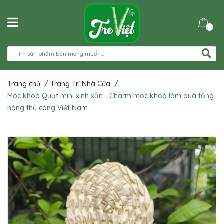
Trang chủ
/
Trang Trí Nhà Cửa
/
Móc khoá Quạt mini xinh xắn - Charm móc khoá làm quà tặng
hàng thủ công Việt Nam