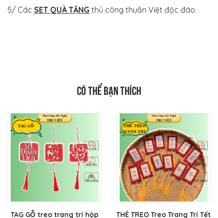
5/ Các
SET QUÀ TẶNG
thủ công thuần Việt độc đáo
CÓ THỂ BẠN THÍCH
TAG GỖ treo trang trí hộp
THẺ TREO Treo Trang Trí Tết