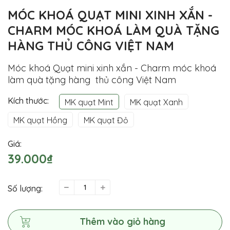
MÓC KHOÁ QUẠT MINI XINH XẮN -
CHARM MÓC KHOÁ LÀM QUÀ TẶNG
HÀNG THỦ CÔNG VIỆT NAM
Móc khoá Quạt mini xinh xắn - Charm móc khoá
làm quà tặng hàng thủ công Việt Nam
Kích thước:
MK quạt Mint
MK quạt Xanh
MK quạt Hồng
MK quạt Đỏ
Giá:
39.000₫
Số lượng:
Thêm vào giỏ hàng