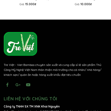
quà - THẺ TREO trang trí
- Tag mành tre treo mai
Giá:
15.000₫
Giá:
10.000₫
Tết, treo mai đào
đào
Tre Việt - Viet Bamboo chuyên sản xuất và cung cấp sỉ lẻ sản phẩm Thủ
Công Mỹ Nghệ Việt Nam thân thiện môi trường cho cá nhân/ nhà hàng/
khách sạn/ quán ăn hoặc hàng xuất khẩu đạt tiêu chuẩn
LIÊN HỆ VỚI CHÚNG TÔI
Công ty TNHH SX TM XNK Khai Nguyên