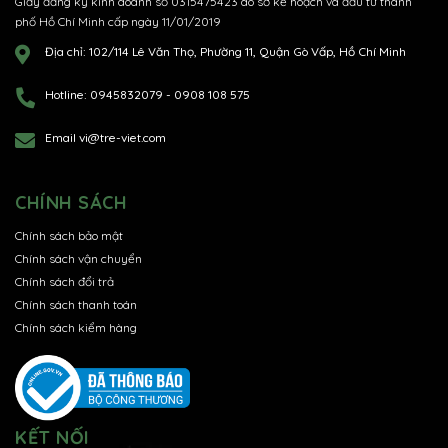
Giấy đăng ký kinh doanh số 0315475423 do sở kế hoạch và đầu tư thành
phố Hồ Chí Minh cấp ngày 11/01/2019
Địa chỉ:
102/114 Lê Văn Thọ, Phường 11, Quận Gò Vấp, Hồ Chí Minh
Hotline:
0945832079
-
0908 108 575
Email
vi@tre-viet.com
CHÍNH SÁCH
Chính sách bảo mật
Chính sách vận chuyển
Chính sách đổi trả
Chính sách thanh toán
Chính sách kiểm hàng
KẾT NỐI