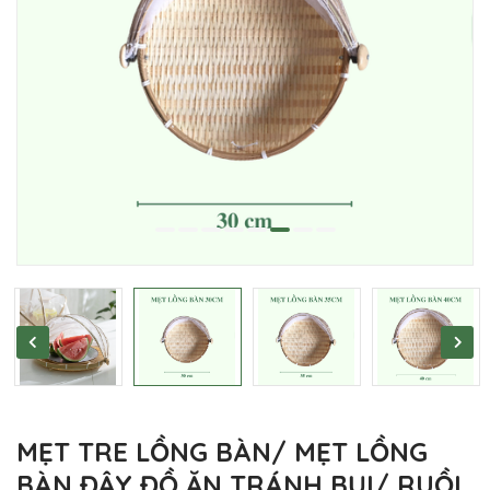
MẸT TRE LỒNG BÀN/ MẸT LỒNG
BÀN ĐẬY ĐỒ ĂN TRÁNH BỤI/ RUỒI