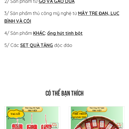
2/ Sản phẩm từ
GỖ VÀ GÁO DỪA
3/ Sản phẩm thủ công mỹ nghệ từ
MÂY TRE ĐAN, LỤC
BÌNH VÀ CÓI
4/ Sản phẩm
KHÁC
:
ống hút tinh bột
5/ Các
SET QUÀ TẶNG
độc đáo
CÓ THỂ BẠN THÍCH