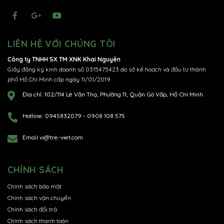
LIÊN HỆ VỚI CHÚNG TÔI
Công ty TNHH SX TM XNK Khai Nguyên
Giấy đăng ký kinh doanh số 0315475423 do sở kế hoạch và đầu tư thành
phố Hồ Chí Minh cấp ngày 11/01/2019
Địa chỉ:
102/114 Lê Văn Thọ, Phường 11, Quận Gò Vấp, Hồ Chí Minh
Hotline:
0945832079
-
0908 108 575
Email
vi@tre-viet.com
CHÍNH SÁCH
Chính sách bảo mật
Chính sách vận chuyển
Chính sách đổi trả
Chính sách thanh toán