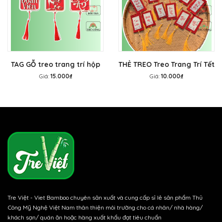
TAG GỖ treo trang trí hộp
THẺ TREO Treo Trang Trí Tết
quà - THẺ TREO trang trí
- Tag mành tre treo mai
Giá:
15.000₫
Giá:
10.000₫
Tết, treo mai đào
đào
Tre Việt - Viet Bamboo chuyên sản xuất và cung cấp sỉ lẻ sản phẩm Thủ
Công Mỹ Nghệ Việt Nam thân thiện môi trường cho cá nhân/ nhà hàng/
khách sạn/ quán ăn hoặc hàng xuất khẩu đạt tiêu chuẩn