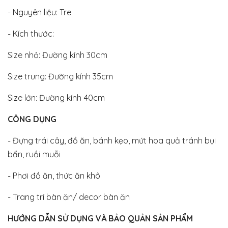
- Nguyên liệu: Tre
- Kích thước:
Size nhỏ: Đường kính 30cm
Size trung: Đường kính 35cm
Size lớn: Đường kính 40cm
CÔNG DỤNG
- Đựng trái cây, đồ ăn, bánh kẹo, mứt hoa quả tránh bụi
bẩn, ruồi muỗi
- Phơi đồ ăn, thức ăn khô
- Trang trí bàn ăn/ decor bàn ăn
HƯỚNG DẪN SỬ DỤNG VÀ BẢO QUẢN SẢN PHẨM