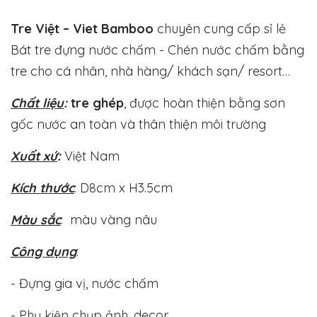
Tre Việt – Viet Bamboo
chuyên cung cấp sỉ lẻ
Bát tre đựng nước chấm - Chén nước chấm bằng
tre cho cá nhân, nhà hàng/ khách sạn/ resort…
Chất liệu
:
tre ghép
, được hoàn thiện bằng sơn
gốc nước an toàn và thân thiện môi trường
Xuất xứ
:
Việt Nam
Kích thước
: D8cm x H3.5cm
Màu sắc
: màu vàng nâu
Công dụng
:
- Đựng gia vị, nước chấm
- Phụ kiện chụp ảnh, decor