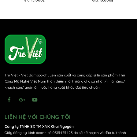
Giá:
15.000₫
Giá:
10.000₫
Tết, treo mai đào
đào
Tre Việt - Viet Bamboo chuyên sản xuất và cung cấp sỉ lẻ sản phẩm Thủ
Công Mỹ Nghệ Việt Nam thân thiện môi trường cho cá nhân/ nhà hàng/
khách sạn/ quán ăn hoặc hàng xuất khẩu đạt tiêu chuẩn
LIÊN HỆ VỚI CHÚNG TÔI
Công ty TNHH SX TM XNK Khai Nguyên
Giấy đăng ký kinh doanh số 0315475423 do sở kế hoạch và đầu tư thành