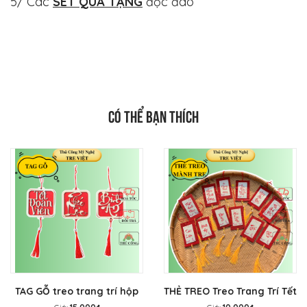
5/ Các
SET QUÀ TẶNG
độc đáo
CÓ THỂ BẠN THÍCH
TAG GỖ treo trang trí hộp
THẺ TREO Treo Trang Trí Tết
quà - THẺ TREO trang trí
- Tag mành tre treo mai