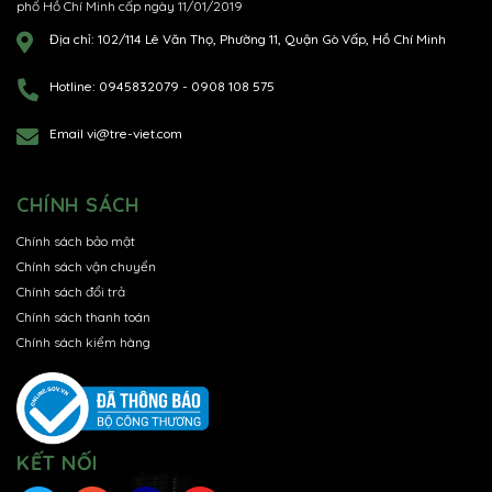
phố Hồ Chí Minh cấp ngày 11/01/2019
Địa chỉ:
102/114 Lê Văn Thọ, Phường 11, Quận Gò Vấp, Hồ Chí Minh
Hotline:
0945832079
-
0908 108 575
Email
vi@tre-viet.com
CHÍNH SÁCH
Chính sách bảo mật
Chính sách vận chuyển
Chính sách đổi trả
Chính sách thanh toán
Chính sách kiểm hàng
KẾT NỐI