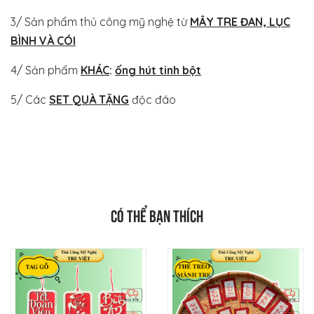
3/ Sản phẩm thủ công mỹ nghệ từ
MÂY TRE ĐAN, LỤC
BÌNH VÀ CÓI
4/ Sản phẩm
KHÁC
:
ống hút tinh bột
5/ Các
SET QUÀ TẶNG
độc đáo
CÓ THỂ BẠN THÍCH