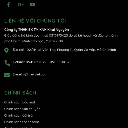
LIÊN HỆ VỚI CHÚNG TÔI
Công ty TNHH SX TM XNK Khai Nguyên
Giấy đăng ký kinh doanh số 0315475423 do sở kế hoạch và đầu tư thành
phố Hồ Chí Minh cấp ngày 11/01/2019
Địa chỉ:
102/114 Lê Văn Thọ, Phường 11, Quận Gò Vấp, Hồ Chí Minh
Hotline:
0945832079
-
0908 108 575
Email
vi@tre-viet.com
CHÍNH SÁCH
Chính sách bảo mật
Chính sách vận chuyển
Chính sách đổi trả
Chính sách thanh toán