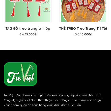
TAG GỖ treo trang trí hộp
THẺ TREO Treo Trang Trí Tết
quà - THẺ TREO trang trí
- Tag mành tre treo mai
Giá:
15.000₫
Giá:
10.000₫
Tết, treo mai đào
đào
Tre Việt - Viet Bamboo chuyên sản xuất và cung cấp sỉ lẻ sản phẩm Thủ
Công Mỹ Nghệ Việt Nam thân thiện môi trường cho cá nhân/ nhà hàng/
khách sạn/ quán ăn hoặc hàng xuất khẩu đạt tiêu chuẩn